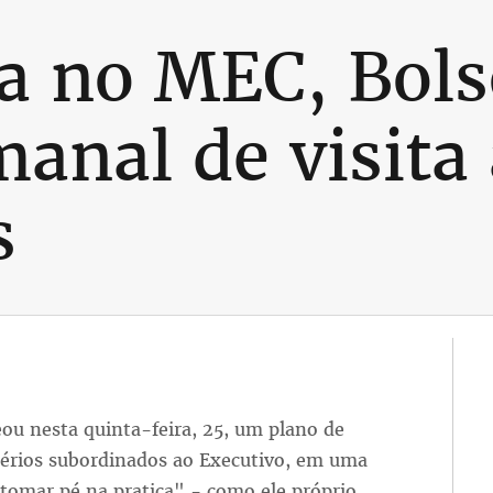
a no MEC, Bol
anal de visita 
s
eou nesta quinta-feira, 25, um plano de
térios subordinados ao Executivo, em uma
"tomar pé na pratica" - como ele próprio