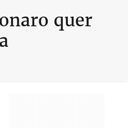
sonaro quer
a