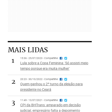
MAIS LIDAS
1
15:36 - 25/07/2023 - Compartilhe
Lula sobre a Copa Feminina: 'Só assisti meio
tempo porque era muita mulher'
2
20:23 - 30/10/2022 - Compartilhe
Quem ganhou o 2º turno da eleição para
presidente no Ceará
3
11:49 - 13/07/2021 - Compartilhe
CPI da BHTrans: amparado em decisão
judicial, empresário falta a depoimento