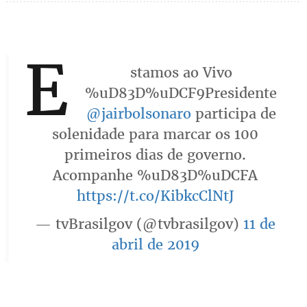
E
stamos ao Vivo
%uD83D%uDCF9Presidente
@jairbolsonaro
participa de
solenidade para marcar os 100
primeiros dias de governo.
Acompanhe %uD83D%uDCFA
https://t.co/KibkcClNtJ
— tvBrasilgov (@tvbrasilgov)
11 de
abril de 2019