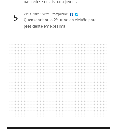
nas redes sociais para jovens
5
21:34 - 30/10/2022 - Compartilhe
Quem ganhou o 2º turno da eleição para
presidente em Roraima