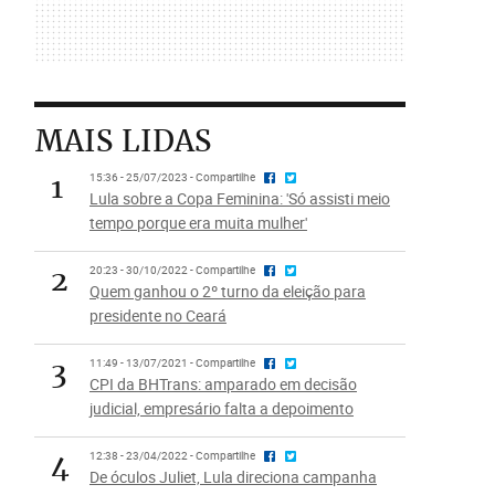
MAIS LIDAS
1
15:36 - 25/07/2023 - Compartilhe
Lula sobre a Copa Feminina: 'Só assisti meio
tempo porque era muita mulher'
2
20:23 - 30/10/2022 - Compartilhe
Quem ganhou o 2º turno da eleição para
presidente no Ceará
3
11:49 - 13/07/2021 - Compartilhe
CPI da BHTrans: amparado em decisão
judicial, empresário falta a depoimento
4
12:38 - 23/04/2022 - Compartilhe
De óculos Juliet, Lula direciona campanha