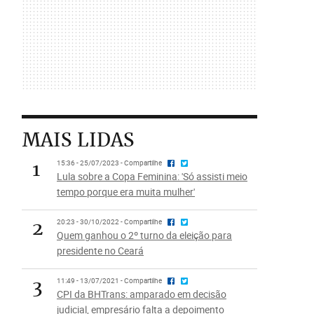
MAIS LIDAS
1
15:36 - 25/07/2023 - Compartilhe
Lula sobre a Copa Feminina: 'Só assisti meio
tempo porque era muita mulher'
2
20:23 - 30/10/2022 - Compartilhe
Quem ganhou o 2º turno da eleição para
presidente no Ceará
3
11:49 - 13/07/2021 - Compartilhe
CPI da BHTrans: amparado em decisão
judicial, empresário falta a depoimento