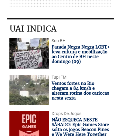
UAI INDICA
Sou BH
Parada Negra Negra LGBT+
leva cultura e mobilização
ao Centro de BH neste
domingo (09)
Tupi FM
Ventos fortes no Rio
chegam a 84 km/h e
alteram rotina dos cariocas
nesta sexta
Drops De Jogos
NÃO ESQUEÇA NESTE
SÁBADO: Epic Games Store
solta os jogos Beacon Pines
e We Were Here Together