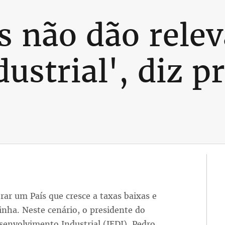
s não dão relev
ustrial', diz p
rar um País que cresce a taxas baixas e
inha. Neste cenário, o presidente do
senvolvimento Industrial (IEDI), Pedro