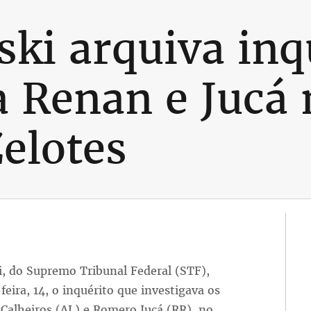
i arquiva inq
a Renan e Jucá 
elotes
, do Supremo Tribunal Federal (STF),
eira, 14, o inquérito que investigava os
Calheiros (AL) e Romero Jucá (RR), no