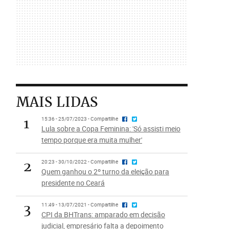
MAIS LIDAS
1
15:36 - 25/07/2023 - Compartilhe
Lula sobre a Copa Feminina: 'Só assisti meio
tempo porque era muita mulher'
2
20:23 - 30/10/2022 - Compartilhe
Quem ganhou o 2º turno da eleição para
presidente no Ceará
3
11:49 - 13/07/2021 - Compartilhe
CPI da BHTrans: amparado em decisão
judicial, empresário falta a depoimento