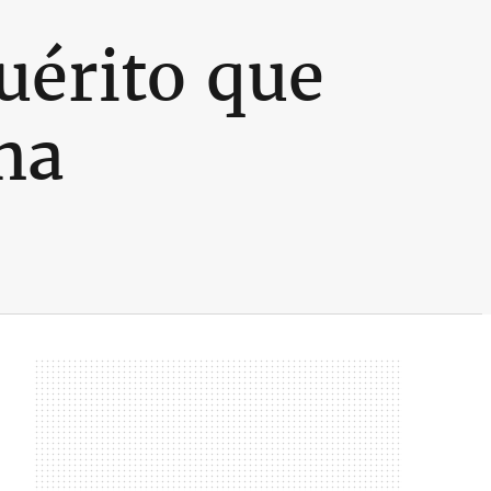
uérito que
na