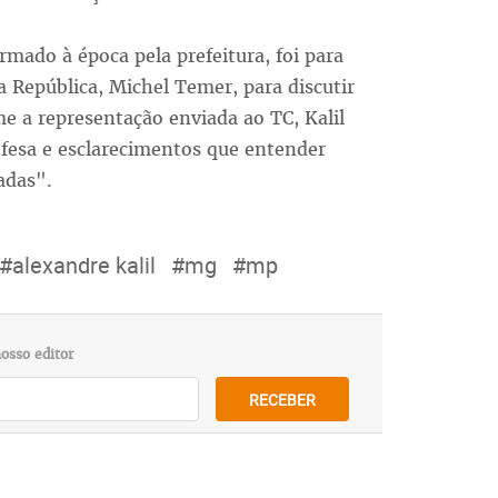
mado à época pela prefeitura, foi para
 República, Michel Temer, para discutir
e a representação enviada ao TC, Kalil
efesa e esclarecimentos que entender
adas".
#alexandre kalil
#mg
#mp
osso editor
RECEBER