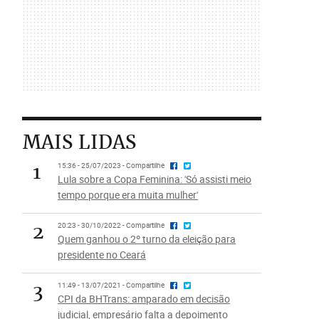
MAIS LIDAS
1
15:36 - 25/07/2023 - Compartilhe
Lula sobre a Copa Feminina: 'Só assisti meio
tempo porque era muita mulher'
2
20:23 - 30/10/2022 - Compartilhe
Quem ganhou o 2º turno da eleição para
presidente no Ceará
3
11:49 - 13/07/2021 - Compartilhe
CPI da BHTrans: amparado em decisão
judicial, empresário falta a depoimento