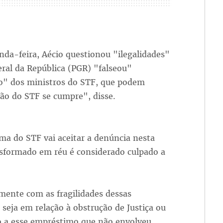
nda-feira, Aécio questionou "ilegalidades"
eral da República (PGR) "falseou"
o" dos ministros do STF, que podem
são do STF se cumpre", disse.
ma do STF vai aceitar a denúncia nesta
nsformado em réu é considerado culpado a
mente com as fragilidades dessas
 seja em relação à obstrução de Justiça ou
o a esse empréstimo que não envolveu