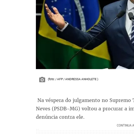
(foto: / AFP / ANDRESSA ANHOLETE )
Na véspera do julgamento no Supremo Tr
Neves (PSDB-MG) voltou a procurar a im
denúncia contra ele.