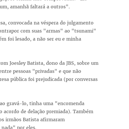
a um, amanhã faltará a outros".
ensa, convocada na véspera do julgamento
contrapor com suas "armas" ao "tsunami"
m foi lesado, a não ser eu e minha
com Joesley Batista, dono da JBS, sobre um
ntre pessoas "privadas" e que não
esa pública foi prejudicada (por conversas
, ao gravá-lo, tinha uma "encomenda
m o acordo de delação premiada). Também
 os irmãos Batista afirmaram
 nada" por eles.