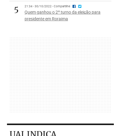
5
21:34 - 30/10/2022 - Compartilhe
Quem ganhou o 2º turno da eleição para
presidente em Roraima
UAI INDICA