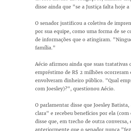
disse ainda que "se a Justiça falta hoje 
O senador justificou a coletiva de impr
por sua equipe, como uma forma de se 
de informações que o atingiram. "Ningué
família."
Aécio afirmou ainda que suas tratativas 
empréstimo de R$ 2 milhões ocorreram e
envolveram dinheiro público. "Qual empr
com Joesley)?", questionou Aécio.
O parlamentar disse que Joesley Batista
clara" e recebeu benefícios por ela (co
disse que, em trecho de outra conversa,
anteriormente que o senador nunca "fez