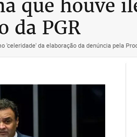
ma que houve il
so da PGR
mo 'celeridade' da elaboração da denúncia pela Pro