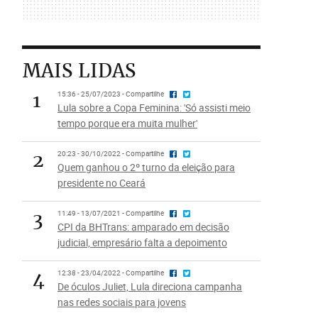
MAIS LIDAS
1
15:36 - 25/07/2023 - Compartilhe
Lula sobre a Copa Feminina: 'Só assisti meio
tempo porque era muita mulher'
2
20:23 - 30/10/2022 - Compartilhe
Quem ganhou o 2º turno da eleição para
presidente no Ceará
3
11:49 - 13/07/2021 - Compartilhe
CPI da BHTrans: amparado em decisão
judicial, empresário falta a depoimento
4
12:38 - 23/04/2022 - Compartilhe
De óculos Juliet, Lula direciona campanha
nas redes sociais para jovens