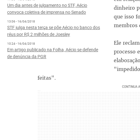
Um dia antes de julgamento no STF, Aécio
dinheiro p
convoca coletiva de imprensa no Senado
que isso f
13:06 - 16/04/2018
membros do
STF julga nesta terça se põe Aécio no banco dos
réus por R$ 2 milhões de Joesley
Ele reclam
10:24 - 16/04/2018
Em artigo publicado na Folha, Aécio se defende
processo e
de denúncia da PGR
elaboração
"impedido
feitas".