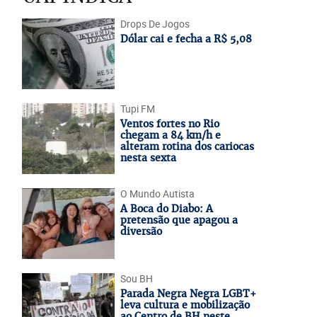
Drops De Jogos
Dólar cai e fecha a R$ 5,08
Tupi FM
Ventos fortes no Rio
chegam a 84 km/h e
alteram rotina dos cariocas
nesta sexta
O Mundo Autista
A Boca do Diabo: A
pretensão que apagou a
diversão
Sou BH
Parada Negra Negra LGBT+
leva cultura e mobilização
ao Centro de BH neste