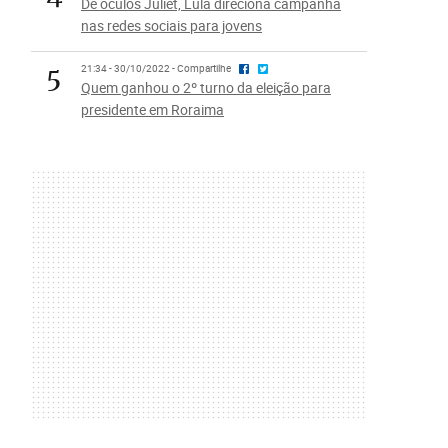
De óculos Juliet, Lula direciona campanha
nas redes sociais para jovens
5
21:34 - 30/10/2022 - Compartilhe
Quem ganhou o 2º turno da eleição para
presidente em Roraima