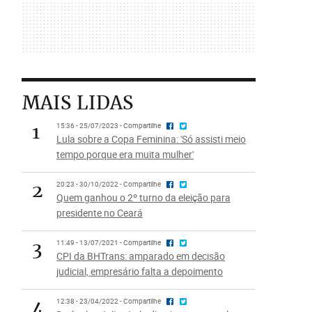
MAIS LIDAS
1
15:36 - 25/07/2023 - Compartilhe
Lula sobre a Copa Feminina: 'Só assisti meio
tempo porque era muita mulher'
2
20:23 - 30/10/2022 - Compartilhe
Quem ganhou o 2º turno da eleição para
presidente no Ceará
3
11:49 - 13/07/2021 - Compartilhe
CPI da BHTrans: amparado em decisão
judicial, empresário falta a depoimento
4
12:38 - 23/04/2022 - Compartilhe