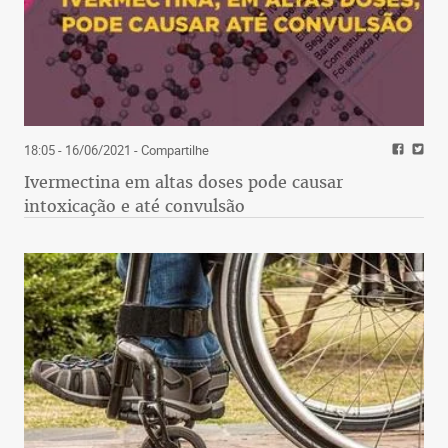
18:05 - 16/06/2021
- Compartilhe
Ivermectina em altas doses pode causar
intoxicação e até convulsão