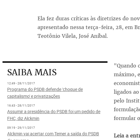
Ela fez duras críticas às diretrizes do n
apresentado nessa terça-feira, 28, em Bra
Teotônio Vilela, José Aníbal.
"Quando c
SAIBA MAIS
máximo, es
economista
12:49 - 28/11/2017
Programa do PSDB defende 'choque de
ligados a
capitalismo' e privatizações
pelo Insti
16:43 - 28/11/2017
formulação
Assumir a presidência do PSDB foi um pedido de
formular 
FHC, diz Alckmin
09:19 - 29/11/2017
Alckmin vai acertar com Temer a saída do PSDB
Leia a ent