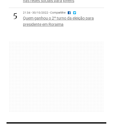
nas redes sociais para jovens
5
21:34 - 30/10/2022 - Compartilhe
Quem ganhou o 2º turno da eleição para
presidente em Roraima