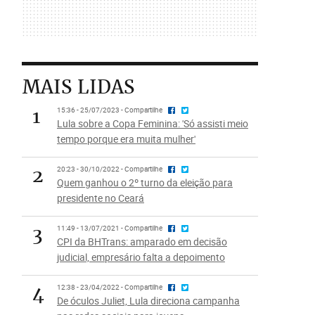
MAIS LIDAS
1
15:36 - 25/07/2023 - Compartilhe
Lula sobre a Copa Feminina: 'Só assisti meio
tempo porque era muita mulher'
2
20:23 - 30/10/2022 - Compartilhe
Quem ganhou o 2º turno da eleição para
presidente no Ceará
3
11:49 - 13/07/2021 - Compartilhe
CPI da BHTrans: amparado em decisão
judicial, empresário falta a depoimento
4
12:38 - 23/04/2022 - Compartilhe
De óculos Juliet, Lula direciona campanha