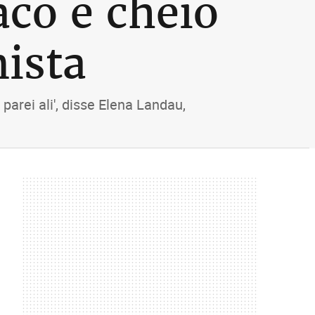
co e cheio
mista
rei ali', disse Elena Landau,