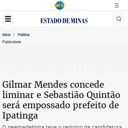
Início
Politica
Publicidade
Gilmar Mendes concede
liminar e Sebastião Quintão
será empossado prefeito de
Ipatinga
O peemedebista teve o registro da candidatura