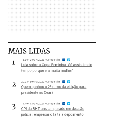
MAIS LIDAS
1
15:36 - 25/07/2023 - Compartilhe
Lula sobre a Copa Feminina: 'Só assisti meio
tempo porque era muita mulher'
2
20:23 - 30/10/2022 - Compartilhe
Quem ganhou o 2º turno da eleição para
presidente no Ceará
3
11:49 - 13/07/2021 - Compartilhe
CPI da BHTrans: amparado em decisão
judicial, empresário falta a depoimento