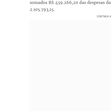
somados R$ 459.266,20 das despesas da m
2.105.793,15.