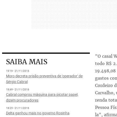
"O casal W
SAIBA MAIS
todo R$ 2
19.498,08
19:19 - 21/11/2016
Moro decreta prisão preventiva de 'operador' de
gastos com
Sérgio Cabral
Cordeiro 
18:49 - 21/11/2016
Carvalho,
Cabral comprou máquina para picotar papel,
renda tot
dizem procuradores
Pessoa Fís
18:25 - 21/11/2016
Delta ganhou mais no governo Rosinha
la", afirm