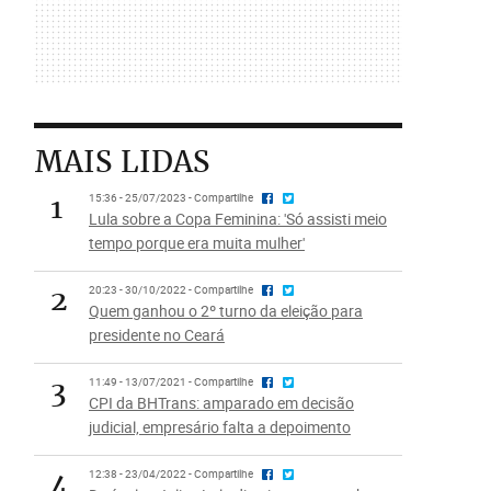
MAIS LIDAS
1
15:36 - 25/07/2023 - Compartilhe
Lula sobre a Copa Feminina: 'Só assisti meio
tempo porque era muita mulher'
2
20:23 - 30/10/2022 - Compartilhe
Quem ganhou o 2º turno da eleição para
presidente no Ceará
3
11:49 - 13/07/2021 - Compartilhe
CPI da BHTrans: amparado em decisão
judicial, empresário falta a depoimento
4
12:38 - 23/04/2022 - Compartilhe