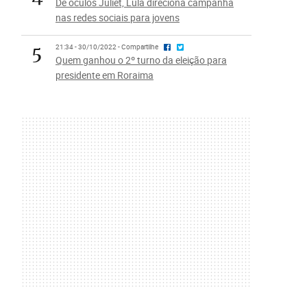
De óculos Juliet, Lula direciona campanha
nas redes sociais para jovens
5
21:34 - 30/10/2022 - Compartilhe
Quem ganhou o 2º turno da eleição para
presidente em Roraima