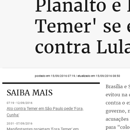
Planalto e
Temer' se 
contra Lul
postado em 15/09/2016 07:19 / atualizado em 15/09/2016 08:50
Brasília e
SAIBA MAIS
evitou na 
contra o e
07:19 - 12/09/2016
Ato contra Temer em São Paulo pede 'Fora,
governo, n
Cunha'
acusações
20:01 - 07/09/2016
para "col
Manifestantes projetam 'Fora Temer' em