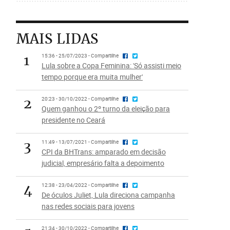
MAIS LIDAS
1
15:36 - 25/07/2023 - Compartilhe
Lula sobre a Copa Feminina: 'Só assisti meio
tempo porque era muita mulher'
2
20:23 - 30/10/2022 - Compartilhe
Quem ganhou o 2º turno da eleição para
presidente no Ceará
3
11:49 - 13/07/2021 - Compartilhe
CPI da BHTrans: amparado em decisão
judicial, empresário falta a depoimento
4
12:38 - 23/04/2022 - Compartilhe
De óculos Juliet, Lula direciona campanha
nas redes sociais para jovens
21:34 - 30/10/2022 - Compartilhe