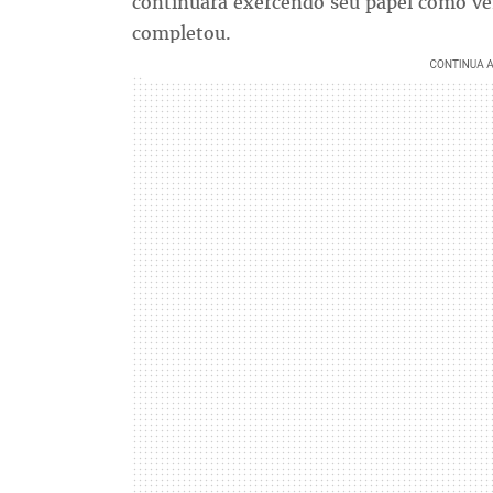
continuará exercendo seu papel como v
completou.