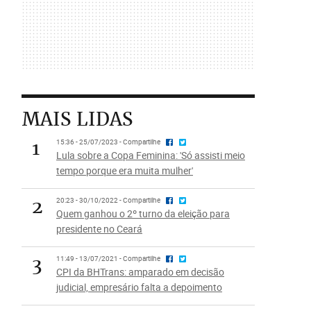
MAIS LIDAS
1
15:36 - 25/07/2023 - Compartilhe
Lula sobre a Copa Feminina: 'Só assisti meio
tempo porque era muita mulher'
2
20:23 - 30/10/2022 - Compartilhe
Quem ganhou o 2º turno da eleição para
presidente no Ceará
3
11:49 - 13/07/2021 - Compartilhe
CPI da BHTrans: amparado em decisão
judicial, empresário falta a depoimento