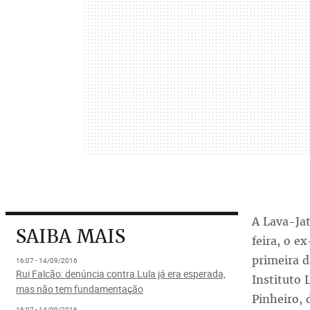
A Lava-Ja
SAIBA MAIS
feira, o e
primeira d
16:07 - 14/09/2016
Rui Falcão: denúncia contra Lula já era esperada,
Instituto 
mas não tem fundamentação
Pinheiro, 
16:07 - 14/09/2016