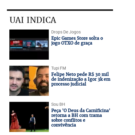
UAI INDICA
Drops De Jogos
Epic Games Store solta o
jogo OTXO de graça
Tupi FM
Felipe Neto pede R$ 30 mil
de indenização a Igor 3k em
processo judicial
Sou BH
Peça 'O Deus da Carnificina'
retorna a BH com trama
sobre conflitos e
convivência