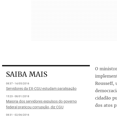
O ministro
SAIBA MAIS
implement
Rousseff,
08:37 - 14/05/2016
Servidores da EX-CGU estudam paralisação
democracia
15:23 - 08/01/2018
cidadão pu
Maioria dos servidores expulsos do governo
dos atos p
federal praticou corrupção, diz CGU
08:31 - 02/06/2016