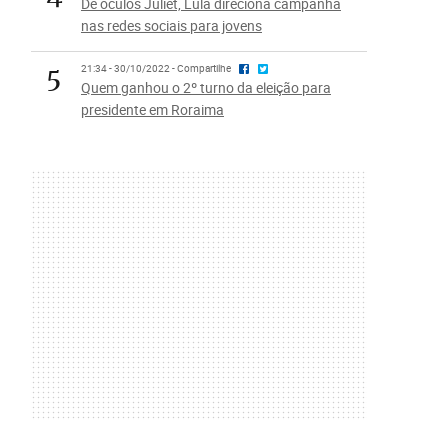
De óculos Juliet, Lula direciona campanha
nas redes sociais para jovens
5
21:34 - 30/10/2022 - Compartilhe
Quem ganhou o 2º turno da eleição para
presidente em Roraima