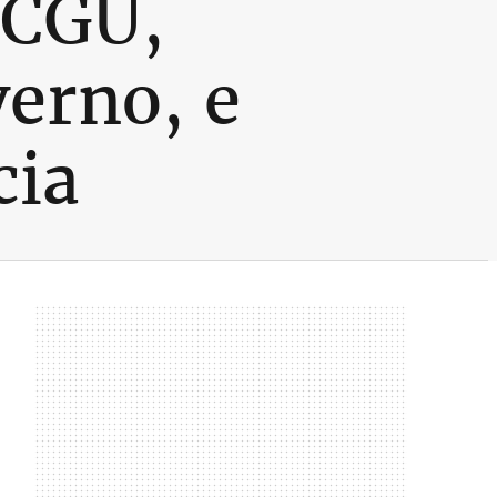
 CGU,
erno, e
cia