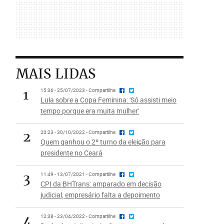
MAIS LIDAS
1
15:36 - 25/07/2023 - Compartilhe
Lula sobre a Copa Feminina: 'Só assisti meio
tempo porque era muita mulher'
2
20:23 - 30/10/2022 - Compartilhe
Quem ganhou o 2º turno da eleição para
presidente no Ceará
3
11:49 - 13/07/2021 - Compartilhe
CPI da BHTrans: amparado em decisão
judicial, empresário falta a depoimento
4
12:38 - 23/04/2022 - Compartilhe