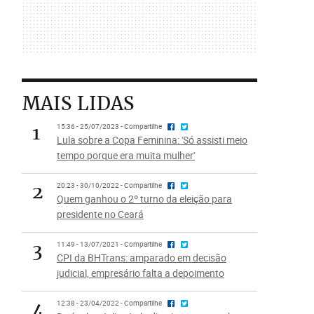
MAIS LIDAS
1
15:36 - 25/07/2023 - Compartilhe
Lula sobre a Copa Feminina: 'Só assisti meio
tempo porque era muita mulher'
2
20:23 - 30/10/2022 - Compartilhe
Quem ganhou o 2º turno da eleição para
presidente no Ceará
3
11:49 - 13/07/2021 - Compartilhe
CPI da BHTrans: amparado em decisão
judicial, empresário falta a depoimento
4
12:38 - 23/04/2022 - Compartilhe