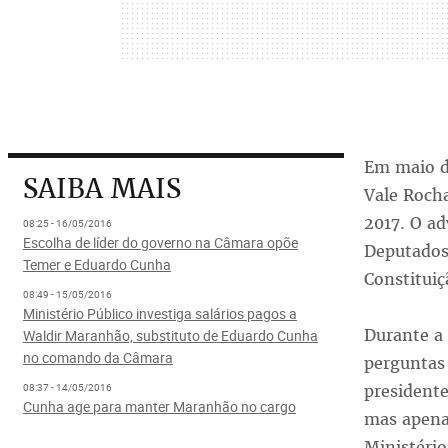
Em maio d
SAIBA MAIS
Vale Roch
2017. O a
08:25 - 16/05/2016
Escolha de líder do governo na Câmara opõe
Deputados
Temer e Eduardo Cunha
Constituiç
08:49 - 15/05/2016
Ministério Público investiga salários pagos a
Durante a
Waldir Maranhão, substituto de Eduardo Cunha
no comando da Câmara
perguntas
president
08:37 - 14/05/2016
Cunha age para manter Maranhão no cargo
mas apena
Ministério