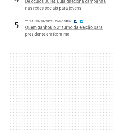
De óculos Juliet, Lula direciona campanha
nas redes sociais para jovens
5
21:34 - 30/10/2022 - Compartilhe
Quem ganhou o 2º turno da eleição para
presidente em Roraima