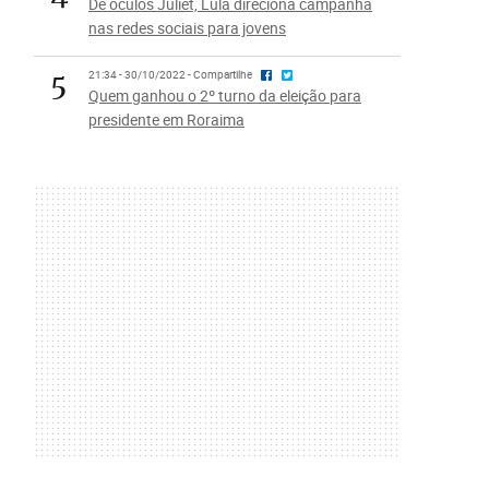
De óculos Juliet, Lula direciona campanha
nas redes sociais para jovens
5
21:34 - 30/10/2022 - Compartilhe
Quem ganhou o 2º turno da eleição para
presidente em Roraima