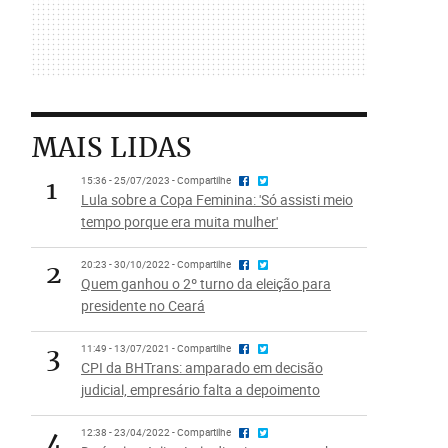
MAIS LIDAS
1
15:36 - 25/07/2023 - Compartilhe
Lula sobre a Copa Feminina: 'Só assisti meio
tempo porque era muita mulher'
2
20:23 - 30/10/2022 - Compartilhe
Quem ganhou o 2º turno da eleição para
presidente no Ceará
3
11:49 - 13/07/2021 - Compartilhe
CPI da BHTrans: amparado em decisão
judicial, empresário falta a depoimento
4
12:38 - 23/04/2022 - Compartilhe