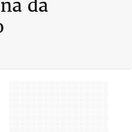
ina dá
o