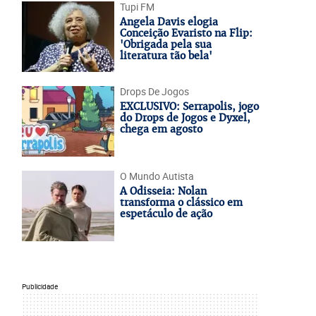
Tupi FM
Angela Davis elogia
Conceição Evaristo na Flip:
'Obrigada pela sua
literatura tão bela'
Drops De Jogos
EXCLUSIVO: Serrapolis, jogo
do Drops de Jogos e Dyxel,
chega em agosto
O Mundo Autista
A Odisseia: Nolan
transforma o clássico em
espetáculo de ação
Publicidade