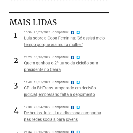
MAIS LIDAS
1
15:36 - 25/07/2023 - Compartilhe
Lula sobre a Copa Feminina: 'Só assisti meio
tempo porque era muita mulher'
2
20:23 - 30/10/2022 - Compartilhe
Quem ganhou o 2º turno da eleição para
presidente no Ceará
3
11:49 - 13/07/2021 - Compartilhe
CPI da BHTrans: amparado em decisão
judicial, empresário falta a depoimento
4
12:38 - 23/04/2022 - Compartilhe
De óculos Juliet, Lula direciona campanha
nas redes sociais para jovens
21:34 - 30/10/2022 - Compartilhe