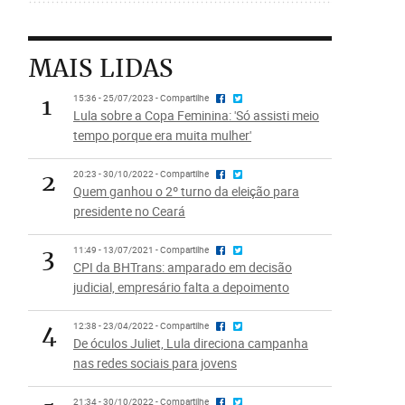
MAIS LIDAS
1
15:36 - 25/07/2023 - Compartilhe
Lula sobre a Copa Feminina: 'Só assisti meio
tempo porque era muita mulher'
2
20:23 - 30/10/2022 - Compartilhe
Quem ganhou o 2º turno da eleição para
presidente no Ceará
3
11:49 - 13/07/2021 - Compartilhe
CPI da BHTrans: amparado em decisão
judicial, empresário falta a depoimento
4
12:38 - 23/04/2022 - Compartilhe
De óculos Juliet, Lula direciona campanha
nas redes sociais para jovens
21:34 - 30/10/2022 - Compartilhe