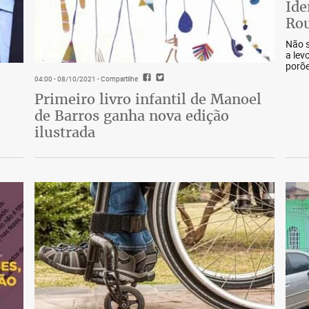
Ide
Rou
Não s
a lev
porõe
04:00 - 08/10/2021
- Compartilhe
Primeiro livro infantil de Manoel
de Barros ganha nova edição
ilustrada