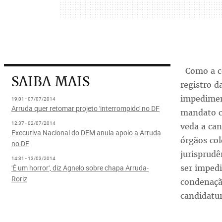
Como a co
SAIBA MAIS
registro d
impedimen
19:01 - 07/07/2014
Arruda quer retomar projeto 'interrompido' no DF
mandato c
12:37 - 02/07/2014
veda a can
Executiva Nacional do DEM anula apoio a Arruda
órgãos col
no DF
jurisprudê
14:31 - 13/03/2014
ser impedi
'É um horror', diz Agnelo sobre chapa Arruda-
Roriz
condenação
candidatur