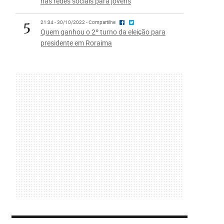
nas redes sociais para jovens
5
21:34 - 30/10/2022 - Compartilhe
Quem ganhou o 2º turno da eleição para
presidente em Roraima