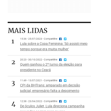
MAIS LIDAS
1
15:36 - 25/07/2023 - Compartilhe
Lula sobre a Copa Feminina: 'Só assisti meio
tempo porque era muita mulher'
2
20:23 - 30/10/2022 - Compartilhe
Quem ganhou o 2º turno da eleição para
presidente no Ceará
3
11:49 - 13/07/2021 - Compartilhe
CPI da BHTrans: amparado em decisão
judicial, empresário falta a depoimento
4
12:38 - 23/04/2022 - Compartilhe
De óculos Juliet, Lula direciona campanha