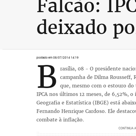
Falcão: IP
deixado p
postado em 08/07/2014 14:19
B
rasília, 08 - O presidente nac
campanha de Dilma Rousseff, Ru
que, mesmo com o estouro do t
IPCA nos últimos 12 meses, de 6,52%, o i
Geografia e Estatística (IBGE) está abai
Fernando Henrique Cardoso. Ele destac
combate à inflação.