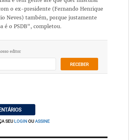
rasil e tem gente até que quer misturar
 com o ex-presidente (Fernando Henrique
écio Neves) também, porque justamente
a é o PSDB", completou.
osso editor
RECEBER
ENTÁRIOS
ÇA SEU
LOGIN
OU
ASSINE