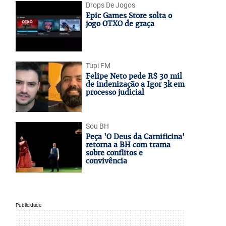
Drops De Jogos
Epic Games Store solta o
jogo OTXO de graça
Tupi FM
Felipe Neto pede R$ 30 mil
de indenização a Igor 3k em
processo judicial
Sou BH
Peça 'O Deus da Carnificina'
retorna a BH com trama
sobre conflitos e
convivência
Publicidade