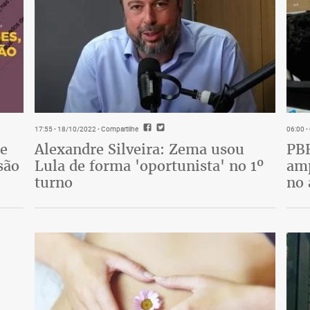
17:55 - 18/10/2022
- Compartilhe
06:00 
de
Alexandre Silveira: Zema usou
PBH
são
Lula de forma 'oportunista' no 1º
amp
turno
no 