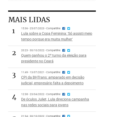
MAIS LIDAS
1
15:36 - 25/07/2023 - Compartilhe
Lula sobre a Copa Feminina: 'Só assisti meio
tempo porque era muita mulher'
2
20:23 - 30/10/2022 - Compartilhe
Quem ganhou o 2º turno da eleição para
presidente no Ceará
3
11:49 - 13/07/2021 - Compartilhe
CPI da BHTrans: amparado em decisão
judicial, empresário falta a depoimento
4
12:38 - 23/04/2022 - Compartilhe
De óculos Juliet, Lula direciona campanha
nas redes sociais para jovens
21:34 - 30/10/2022 - Compartilhe