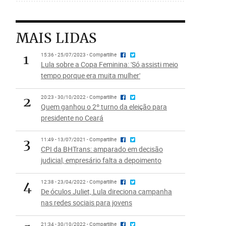
MAIS LIDAS
1
15:36 - 25/07/2023 - Compartilhe
Lula sobre a Copa Feminina: 'Só assisti meio
tempo porque era muita mulher'
2
20:23 - 30/10/2022 - Compartilhe
Quem ganhou o 2º turno da eleição para
presidente no Ceará
3
11:49 - 13/07/2021 - Compartilhe
CPI da BHTrans: amparado em decisão
judicial, empresário falta a depoimento
4
12:38 - 23/04/2022 - Compartilhe
De óculos Juliet, Lula direciona campanha
nas redes sociais para jovens
21:34 - 30/10/2022 - Compartilhe