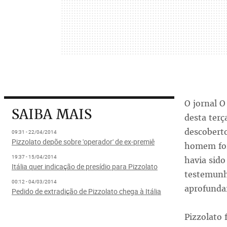
O jornal O
SAIBA MAIS
desta terç
descoberto
09:31 - 22/04/2014
Pizzolato depõe sobre 'operador' de ex-premiê
homem for
19:37 - 15/04/2014
havia sido
Itália quer indicação de presídio para Pizzolato
testemunh
00:12 - 04/03/2014
aprofundar
Pedido de extradição de Pizzolato chega à Itália
Pizzolato 