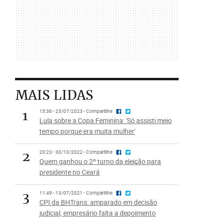
MAIS LIDAS
1
15:36 - 25/07/2023 - Compartilhe
Lula sobre a Copa Feminina: 'Só assisti meio
tempo porque era muita mulher'
2
20:23 - 30/10/2022 - Compartilhe
Quem ganhou o 2º turno da eleição para
presidente no Ceará
3
11:49 - 13/07/2021 - Compartilhe
CPI da BHTrans: amparado em decisão
judicial, empresário falta a depoimento