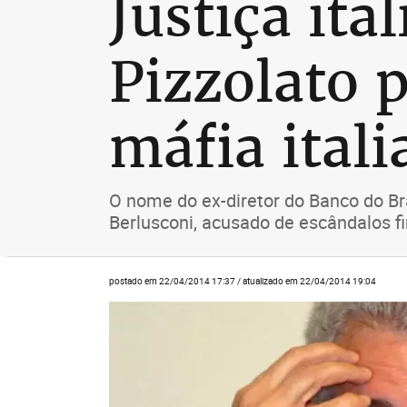
Justiça ita
Pizzolato 
máfia itali
O nome do ex-diretor do Banco do Bra
Berlusconi, acusado de escândalos f
postado em 22/04/2014 17:37 / atualizado em 22/04/2014 19:04