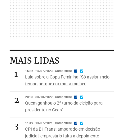
MAIS LIDAS
1
15:36 - 25/07/2023 - Compartilhe
Lula sobre a Copa Feminina: 'Só assisti meio
tempo porque era muita mulher'
2
20:23 - 30/10/2022 - Compartilhe
Quem ganhou o 2º turno da eleição para
presidente no Ceará
3
11:49 - 13/07/2021 - Compartilhe
CPI da BHTrans: amparado em decisão
judicial, empresário falta a depoimento