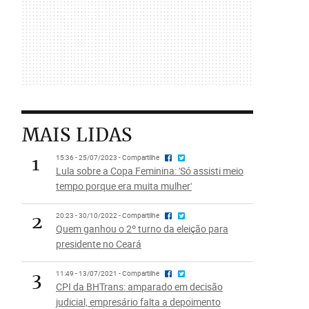
MAIS LIDAS
1
15:36 - 25/07/2023 - Compartilhe
Lula sobre a Copa Feminina: 'Só assisti meio
tempo porque era muita mulher'
2
20:23 - 30/10/2022 - Compartilhe
Quem ganhou o 2º turno da eleição para
presidente no Ceará
3
11:49 - 13/07/2021 - Compartilhe
CPI da BHTrans: amparado em decisão
judicial, empresário falta a depoimento