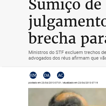
Sumiço de 
julgament
brecha par
Ministros do STF excluem trechos d
advogados dos réus afirmam que vão
HM
DA
AC
postado em 23/04/2013 07:01 / atualizado em 23/04/2013 07:19