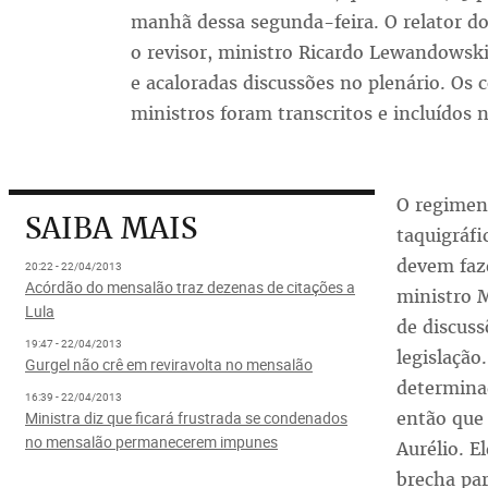
manhã dessa segunda-feira. O relator do
o revisor, ministro Ricardo Lewandowski
e acaloradas discussões no plenário. Os 
ministros foram transcritos e incluídos 
O regimen
SAIBA MAIS
taquigráfi
devem faze
20:22 - 22/04/2013
Acórdão do mensalão traz dezenas de citações a
ministro M
Lula
de discuss
19:47 - 22/04/2013
legislaçã
Gurgel não crê em reviravolta no mensalão
determina
16:39 - 22/04/2013
então que 
Ministra diz que ficará frustrada se condenados
no mensalão permanecerem impunes
Aurélio. E
brecha pa