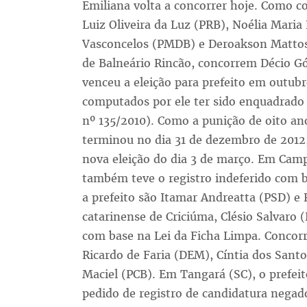
Emiliana volta a concorrer hoje. Como c
Luiz Oliveira da Luz (PRB), Noélia Maria
Vasconcelos (PMDB) e Deroakson Mattos 
de Balneário Rincão, concorrem Décio Gó
venceu a eleição para prefeito em outub
computados por ele ter sido enquadrado
nº 135/2010). Como a punição de oito anos
terminou no dia 31 de dezembro de 2012,
nova eleição do dia 3 de março. Em Camp
também teve o registro indeferido com b
a prefeito são Itamar Andreatta (PSD) e
catarinense de Criciúma, Clésio Salvaro 
com base na Lei da Ficha Limpa. Concor
Ricardo de Faria (DEM), Cíntia dos Sant
Maciel (PCB). Em Tangará (SC), o prefei
pedido de registro de candidatura negad