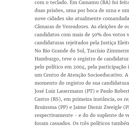
com o teclado. Em Camamu (BA) foi feita
duas prisões, uma por boca de urna e uma
nove cidades são atualmente comandadas
Câmaras de Vereadores. As eleições de 
candidatos com mais de 50% dos votos vá
candidaturas rejeitados pela Justiça Elei
No Rio Grande do Sul, Tarcísio Zimmer
Hamburgo, teve o registro de candidatur
pelo político em 2004, pela participaçã
um Centro de Atenção Socioeducativo. A 
momento do registro de sua candidatura.
José Luiz Lauermann (PT) e Paulo Robe
Castro (RS), em primeira instância, os 
Bruinsma (PP) e Jaime Dionir Zweigle (PP
respectivamente - e do do suplente de 
foram cassados. Os três políticos também