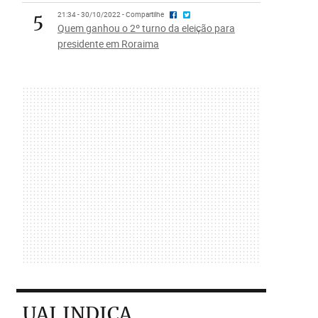
5
21:34 - 30/10/2022 - Compartilhe
Quem ganhou o 2º turno da eleição para
presidente em Roraima
UAI INDICA