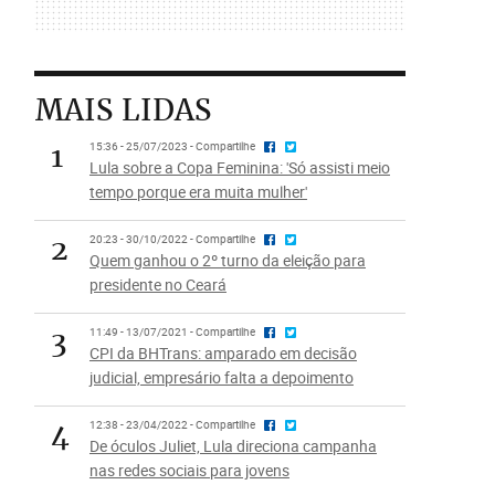
MAIS LIDAS
1
15:36 - 25/07/2023 - Compartilhe
Lula sobre a Copa Feminina: 'Só assisti meio
tempo porque era muita mulher'
2
20:23 - 30/10/2022 - Compartilhe
Quem ganhou o 2º turno da eleição para
presidente no Ceará
3
11:49 - 13/07/2021 - Compartilhe
CPI da BHTrans: amparado em decisão
judicial, empresário falta a depoimento
4
12:38 - 23/04/2022 - Compartilhe
De óculos Juliet, Lula direciona campanha
nas redes sociais para jovens