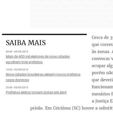
Cerca de 
SAIBA MAIS
que corre
às zonas. 
09:40 - 03/03/2013
Mais de 400 mil eleitores de nove cidades
convocar v
escolhem hoje prefeitos
ocupar alg
10:26 - 02/03/2013
porém não 
Nove cidades brasileiras elegem novos prefeitos
que dever
neste domingo
funcionam
20:40 - 03/03/2013
Prefeitos eleitos tomam posse até abril
mesários 
a Justiça 
prisão. Em Criciúma (SC) houve a substi