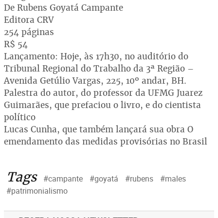
De Rubens Goyatá Campante
Editora CRV
254 páginas
R$ 54
Lançamento: Hoje, às 17h30, no auditório do
Tribunal Regional do Trabalho da 3ª Região –
Avenida Getúlio Vargas, 225, 10º andar, BH.
Palestra do autor, do professor da UFMG Juarez
Guimarães, que prefaciou o livro, e do cientista
político
Lucas Cunha, que também lançará sua obra O
emendamento das medidas provisórias no Brasil
Tags
#campante
#goyatá
#rubens
#males
#patrimonialismo