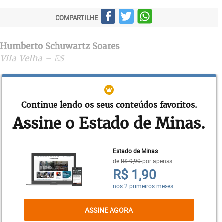
COMPARTILHE
Humberto Schuwartz Soares
Vila Velha – ES
"Muitos opositores ao regime militar receberam
polpudas indenizações e salários vitalícios durante
Continue lendo os seus conteúdos favoritos.
muitos anos, tempo de sobra para se ajustar, se
Assine o Estado de Minas.
adequar à nova realidade, sobreviver do seu
próprio trabalho. Hoje, no país em crise, as
pensões pesam no orçamento brasileiro. Já passou
Estado de Minas
da hora de extinguir esse tipo de pensão vitalícia.
de
R$ 9,90
por apenas
Só depende de o Poder Legislativo mostrar serviço.
R$ 1,90
É muita grana envolvida que poderá ser utilizada
nos 2 primeiros meses
em benefício coletivo."
ASSINE AGORA