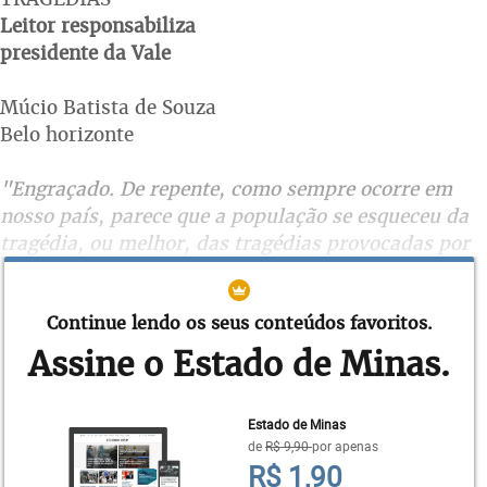
Leitor responsabiliza
presidente da Vale
Múcio Batista de Souza
Belo horizonte
"Engraçado. De repente, como sempre ocorre em
nosso país, parece que a população se esqueceu da
tragédia, ou melhor, das tragédias provocadas por
duas mineradoras já nos três primeiros meses
deste ano. O distrito de Bento Rodrigues, que a
Continue lendo os seus conteúdos favoritos.
Samarco prometeu reconstruir em outro local para
atender a população então prejudicada, mesmo
Assine o Estado de Minas.
transcorridos mais de três anos, parece-nos, ainda
não saiu do papel. Considerando que as leis
Estado de Minas
brasileiras foram e são elaboradas para proteger
de
R$ 9,90
por apenas
os poderosos, julgamos ser imprescindível a
R$ 1,90