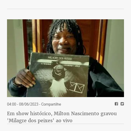
“É preciso enxugar a máquina pública. Há no
governo federal muitos órgãos desnecessários e
insignificantes.”
. José Francisco Nunes
Governo Federal anuncia R$ 4 bi para metrô de BH
e outras obras em MG
“Metrô no Barreiro é lenda urbana.”
. Jacqueline Oliveira
“Anunciar é fácil, quero ver o dinheiro chegar
aqui.”
04:00 - 08/06/2023
- Compartilhe
. Olivia Di Maria
Em show histórico, Milton Nascimento gravou
“Opa.. metrô no Barreiro? Truco!”
'Milagre dos peixes' ao vivo
. Luciana Mahé