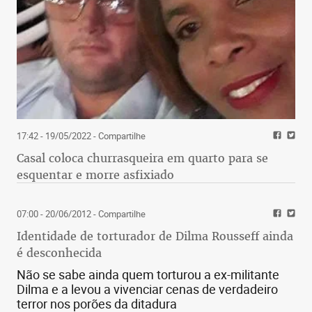
necropsia... Descaso dos governos, mão de obra
sucateada. A perícia medico-legal faz milagres,
isto sim.”
. Paulo Nobre
MPF questiona Ibama sobre possível conversão de
multa aplicada à Vale
17:42 - 19/05/2022
- Compartilhe
“Vai entrar com recurso e depois, quando a Justiça
Casal coloca churrasqueira em quarto para se
der um veredito, que vai demorar décadas, será
esquentar e morre asfixiado
pago em milhares de parcelas.”
. Giangregório Ramon
07:00 - 20/06/2012
- Compartilhe
“É o famoso jeitinho brasileiro.”
Identidade de torturador de Dilma Rousseff ainda
. Claudio N. Silveira Navarro
é desconhecida
Não se sabe ainda quem torturou a ex-militante
Governo federal extingue mais de 13 mil cargos
Dilma e a levou a vivenciar cenas de verdadeiro
efetivos
terror nos porões da ditadura