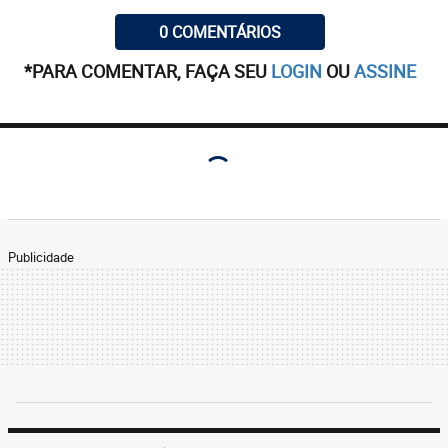
das ações são ganhas, já que a tendência é de que
os profissionais da área previdenciária não
0 COMENTÁRIOS
banalizem esse tipo de ação, de modo a buscar o
*PARA COMENTAR, FAÇA SEU
LOGIN
OU
ASSINE
Judiciário quando o segurado realmente é incapaz e
há base probatória, ou seja, exames e outros
documentos que atestem a sua incapacidade
laboral.
Publicidade