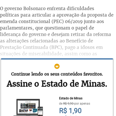
O governo Bolsonaro enfrenta dificuldades
políticas para articular a aprovação da proposta de
emenda constitucional (PEC) 06/2019 junto aos
parlamentares, que questionam o papel de
liderança do governo e desejam retirar da reforma
as alterações relacionadas ao Benefício de
Prestação Continuada (BPC), pago a idosos em
situações de miserabilidade, assim como as
mudanças relacionadas às regras da aposentaria
rural.
Continue lendo os seus conteúdos favoritos.
Agora é ventilada na mídia a intenção de se
Assine o Estado de Minas.
elaborar por parte do governo um plano para
reduzir as aposentadorias por invalidez. A ideia é
que as perícias médicas sejam “aprimoradas” de
Estado de Minas
modo que segurados ainda em condições de
de
R$ 9,90
por apenas
trabalhar possam voltar à ativa, ainda que em
R$ 1,90
função distinta da anterior.