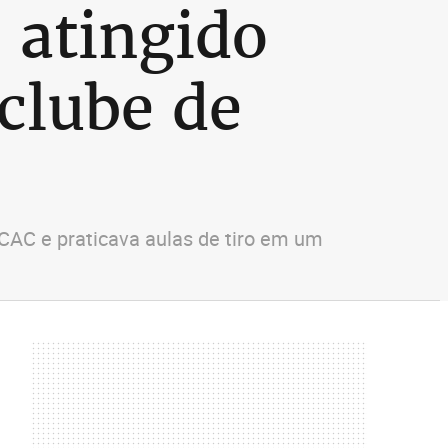
 atingido
clube de
 CAC e praticava aulas de tiro em um