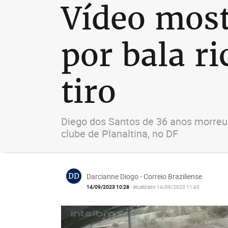
Vídeo most
por bala r
tiro
Diego dos Santos de 36 anos morreu n
clube de Planaltina, no DF
DD
Darcianne Diogo - Correio Braziliense
14/09/2023 10:28
- atualizado 14/09/2023 11:45