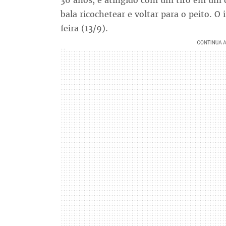
36 anos, é atingido com um tiro em um cl
bala ricochetear e voltar para o peito. O
feira (13/9).