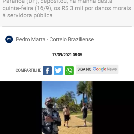
Paranoá (DF), depositou, na manhã desta
quinta-feira (16/9), os R$ 3 mil por danos morais
à servidora pública
Pedro Marra - Correio Braziliense
PM
17/09/2021 08:05
SIGA NO
COMPARTILHE