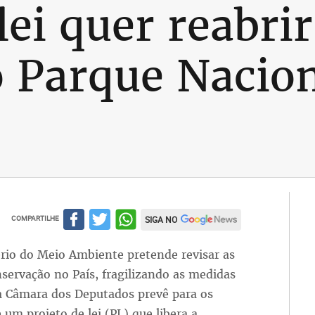
lei quer reabri
 Parque Nacion
COMPARTILHE
SIGA NO
io do Meio Ambiente pretende revisar as
servação no País, fragilizando as medidas
 a Câmara dos Deputados prevê para os
 um projeto de lei (PL) que libera a