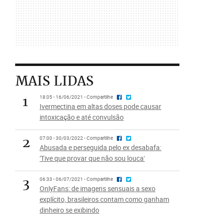
MAIS LIDAS
1
18:05 - 16/06/2021 - Compartilhe
Ivermectina em altas doses pode causar
intoxicação e até convulsão
2
07:00 - 30/03/2022 - Compartilhe
Abusada e perseguida pelo ex desabafa:
'Tive que provar que não sou louca'
3
06:33 - 06/07/2021 - Compartilhe
OnlyFans: de imagens sensuais a sexo
explícito, brasileiros contam como ganham
dinheiro se exibindo