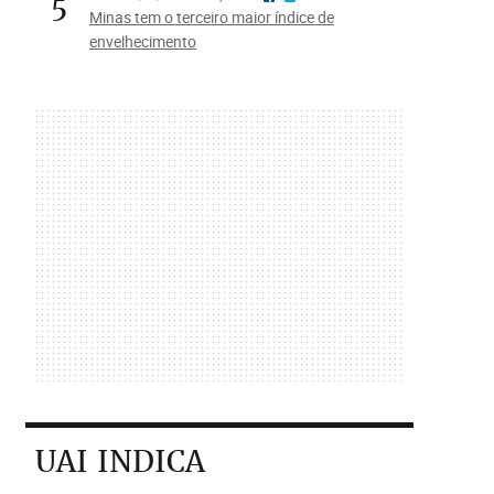
5
Minas tem o terceiro maior índice de
envelhecimento
UAI INDICA