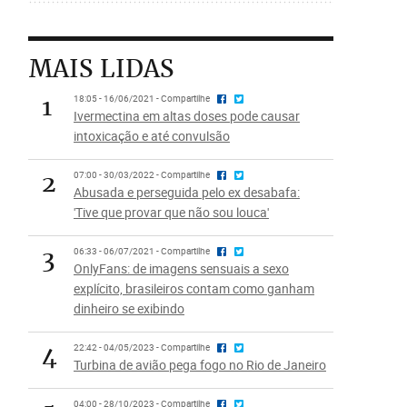
MAIS LIDAS
1
18:05 - 16/06/2021 - Compartilhe
Ivermectina em altas doses pode causar
intoxicação e até convulsão
2
07:00 - 30/03/2022 - Compartilhe
Abusada e perseguida pelo ex desabafa:
'Tive que provar que não sou louca'
3
06:33 - 06/07/2021 - Compartilhe
OnlyFans: de imagens sensuais a sexo
explícito, brasileiros contam como ganham
dinheiro se exibindo
4
22:42 - 04/05/2023 - Compartilhe
Turbina de avião pega fogo no Rio de Janeiro
04:00 - 28/10/2023 - Compartilhe