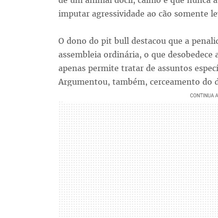
de um animal dócil, calmo e que nunca
imputar agressividade ao cão somente l
O dono do pit bull destacou que a penal
assembleia ordinária, o que desobedece a
apenas permite tratar de assuntos especí
Argumentou, também, cerceamento do dir