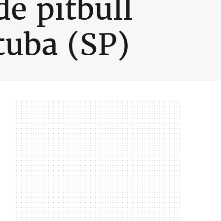
e pitbull
tuba (SP)