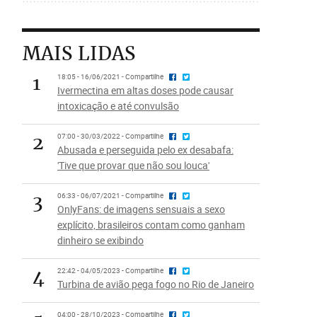
MAIS LIDAS
1
18:05 - 16/06/2021 - Compartilhe
Ivermectina em altas doses pode causar
intoxicação e até convulsão
2
07:00 - 30/03/2022 - Compartilhe
Abusada e perseguida pelo ex desabafa:
'Tive que provar que não sou louca'
3
06:33 - 06/07/2021 - Compartilhe
OnlyFans: de imagens sensuais a sexo
explícito, brasileiros contam como ganham
dinheiro se exibindo
4
22:42 - 04/05/2023 - Compartilhe
Turbina de avião pega fogo no Rio de Janeiro
04:00 - 28/10/2023 - Compartilhe