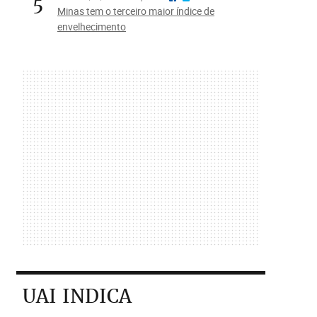
5
Minas tem o terceiro maior índice de
envelhecimento
UAI INDICA