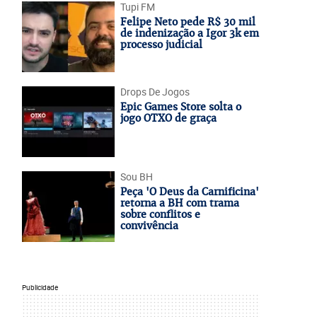
Tupi FM
Felipe Neto pede R$ 30 mil
de indenização a Igor 3k em
processo judicial
Drops De Jogos
Epic Games Store solta o
jogo OTXO de graça
Sou BH
Peça 'O Deus da Carnificina'
retorna a BH com trama
sobre conflitos e
convivência
Publicidade