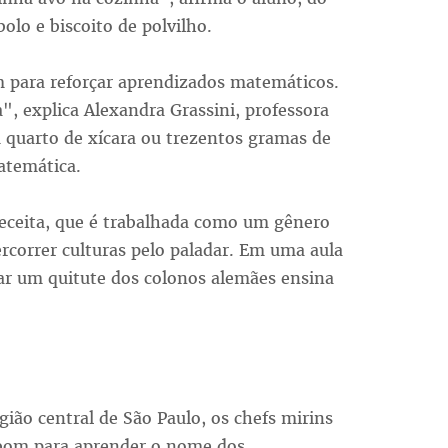
olo e biscoito de polvilho.
 para reforçar aprendizados matemáticos.
", explica Alexandra Grassini, professora
m quarto de xícara ou trezentos gramas de
atemática.
receita, que é trabalhada como um gênero
ercorrer culturas pelo paladar. Em uma aula
rar um quitute dos colonos alemães ensina
gião central de São Paulo, os chefs mirins
É bom para aprender o nome dos