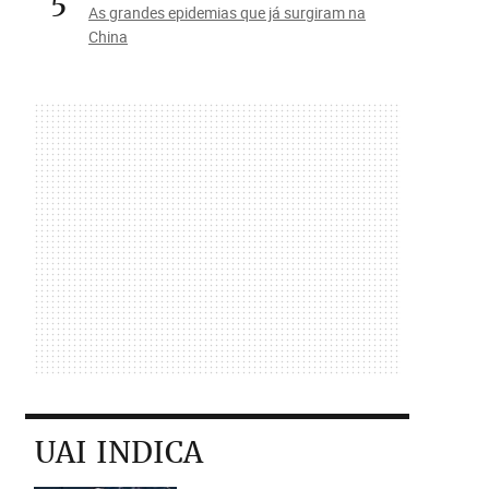
5
As grandes epidemias que já surgiram na
China
UAI INDICA