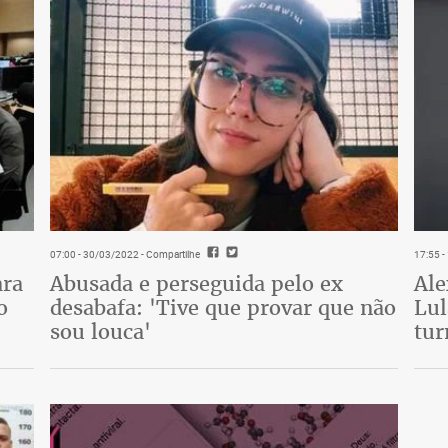
07:00 - 30/03/2022
- Compartilhe
17:55 
ara
Abusada e perseguida pelo ex
Ale
o
desabafa: 'Tive que provar que não
Lul
sou louca'
tur