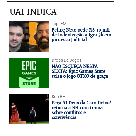
UAI INDICA
Tupi FM
Felipe Neto pede R$ 30 mil
de indenização a Igor 3k em
processo judicial
Drops De Jogos
NÃO ESQUEÇA NESTA
SEXTA: Epic Games Store
solta o jogo OTXO de graça
Sou BH
Peça 'O Deus da Carnificina'
retorna a BH com trama
sobre conflitos e
convivência