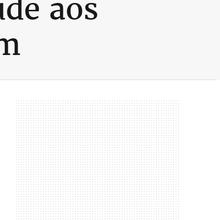
úde aos
im