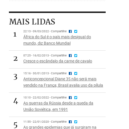
MAIS LIDAS
1
22:13 - 09/03/2022 - Compartilhe
África do Sul é o país mais desigual do
mundo, diz Banco Mundial
2
07:25 - 16/02/2013 - Compartilhe
Cresce o escândalo da carne de cavalo
3
15:16 - 30/01/2013 - Compartilhe
Anticoncepcional Diane 35 não será mais
vendido na França; Brasil avalia uso da pílula
4
10:10 - 22/02/2022 - Compartilhe
As guerras da Rússia desde a queda da
União Soviética, em 1991
5
11:55 - 22/01/2020 - Compartilhe
As grandes epidemias que já surgiram na