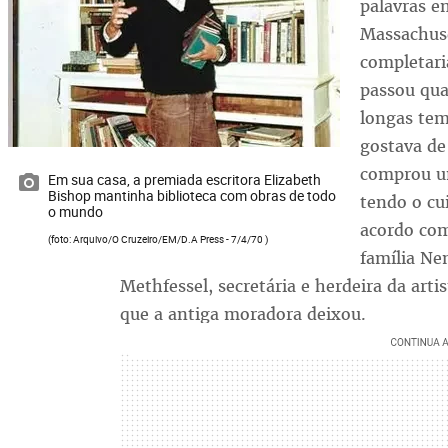
palavras e
Massachuse
completari
passou qua
longas tem
gostava de 
comprou um
Em sua casa, a premiada escritora Elizabeth
Bishop mantinha biblioteca com obras de todo
tendo o cu
o mundo
acordo com
(foto: Arquivo/O Cruzeiro/EM/D.A Press - 7/4/70 )
família Ne
Methfessel, secretária e herdeira da artis
que a antiga moradora deixou.