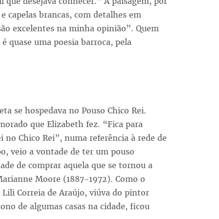
il que desejava conhecer.” A paisagem, por
s e capelas brancas, com detalhes em
são excelentes na minha opinião”. Quem
, é quase uma poesia barroca, pela
eta se hospedava no Pouso Chico Rei.
rado que Elizabeth fez. “Fica para
ei no Chico Rei”, numa referência à rede de
o, veio a vontade de ter um pouso
idade de comprar aquela que se tornou a
arianne Moore (1887-1972). Como o
Lili Correia de Araújo, viúva do pintor
ono de algumas casas na cidade, ficou