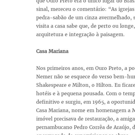
que Ouro Preto era o único lugar do Bras
sinal, mereceu o comentário: “As igreja
pedra-sabão de um cinza avermelhado, 
visita a casa sabe que, de perto ou longe
arquitetura e integração à paisagem.
Casa Mariana
Nos primeiros anos, em Ouro Preto, a po
Nemer não se esquece do verso bem-humo
Shakespeare e Milton, o Hilton. Eu ficar
hotéis e à pequena pousada. Com o temp
definitivo e surgiu, em 1965, a oportun
Casa Mariana, nome em homenagem a M
imóvel precisava de restauração, a amiga 
pernambucano Pedro Corrêa de Araújo, d