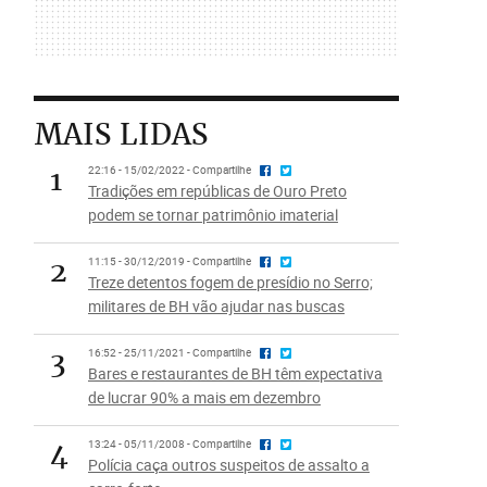
MAIS LIDAS
1
22:16 - 15/02/2022 - Compartilhe
Tradições em repúblicas de Ouro Preto
podem se tornar patrimônio imaterial
2
11:15 - 30/12/2019 - Compartilhe
Treze detentos fogem de presídio no Serro;
militares de BH vão ajudar nas buscas
3
16:52 - 25/11/2021 - Compartilhe
Bares e restaurantes de BH têm expectativa
de lucrar 90% a mais em dezembro
4
13:24 - 05/11/2008 - Compartilhe
Polícia caça outros suspeitos de assalto a