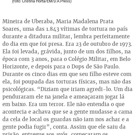
(foto: Cristina Horta/EM/D.A.Press)
Mineira de Uberaba, Maria Madalena Prata
Soares, uma das 1.843 vítimas de tortura no país
durante a ditadura militar, lembra perfeitamente
do dia em que foi presa. Era 23 de outubro de 1973.
Ela foi levada, grávida, junto de um dos filhos, na
época com 3 anos, para o Colégio Militar, em Belo
Horizonte, e depois para o Dops de São Paulo.
Durante os cinco dias em que seu filho esteve com
ela, foi poupada das torturas físicas, mas não das
psicológicas. “Diziam que iriam agredi-lo. Um dia
penduraram ele na janela e ameaçaram jogar lá
em baixo. Era um terror. Ele não entendia o que
acontecia e achava que se a gente mudasse a cama
da cela de local os guardas não iam nos achar e a
gente podia fugir”, conta. Assim que ele saiu da
prisão, entregue aos avós, começaram os