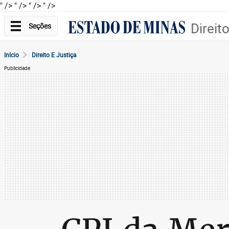
" />
" />
" />
" />
Direit
Seções
Início
Direito E Justiça
Publicidade