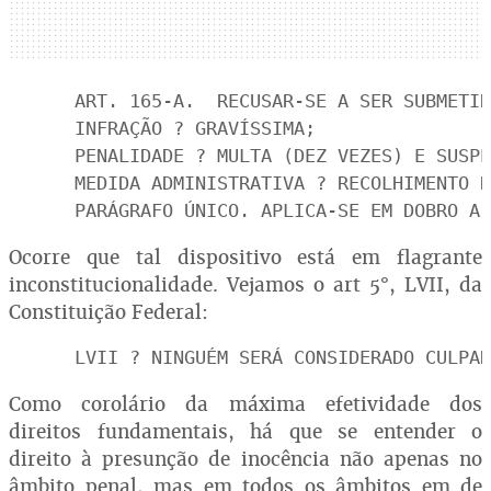
ART. 165-A.  RECUSAR-SE A SER SUBMETID
INFRAÇÃO ? GRAVÍSSIMA;

PENALIDADE ? MULTA (DEZ VEZES) E SUSPE
MEDIDA ADMINISTRATIVA ? RECOLHIMENTO D
PARÁGRAFO ÚNICO. APLICA-SE EM DOBRO A 
Ocorre que tal dispositivo está em flagrante
inconstitucionalidade. Vejamos o art 5°, LVII, da
Constituição Federal:
LVII ? NINGUÉM SERÁ CONSIDERADO CULPAD
Como corolário da máxima efetividade dos
direitos fundamentais, há que se entender o
direito à presunção de inocência não apenas no
âmbito penal, mas em todos os âmbitos em de