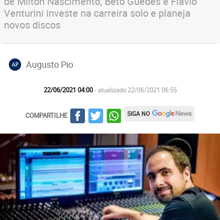
de Milton Nascimento, Beto Guedes e Flávio
Venturini investe na carreira solo e planeja
novos discos
Augusto Pio
AP
22/06/2021 04:00
- atualizado 22/06/2021 06:55
SIGA NO
COMPARTILHE