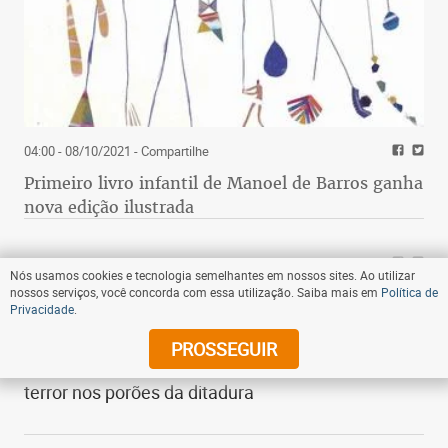
04:00 - 08/10/2021
- Compartilhe
Primeiro livro infantil de Manoel de Barros ganha
nova edição ilustrada
07:00 - 20/06/2012
- Compartilhe
Nós usamos cookies e tecnologia semelhantes em nossos sites. Ao utilizar
nossos serviços, você concorda com essa utilização. Saiba mais em
Política de
Identidade de torturador de Dilma Rousseff ainda
Privacidade
.
é desconhecida
PROSSEGUIR
Não se sabe ainda quem torturou a ex-militante
Dilma e a levou a vivenciar cenas de verdadeiro
terror nos porões da ditadura