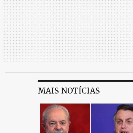
do envelhecimento acelerado ou de alguns
doença cardiovascular ou câncer”, explico
MAIS NOTÍCIAS