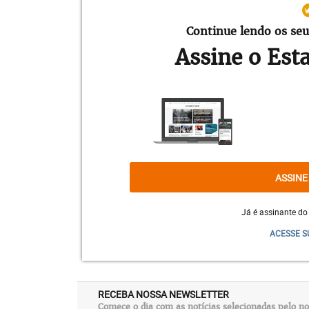
Continue lendo os seu
Assine o Est
ASSINE
LIMITE
De acordo com a Nasa, essas alte
Já é assinante do
limite que se espera para humanos que s
ACESSE S
prática de exercícios físicos intensos. D
da expressão dos genes do astronauta vol
antes de enviar humanos para missões esp
descobrir por que os 8,7% dos níveis de 
RECEBA NOSSA NEWSLETTER
Comece o dia com as notícias selecionadas pelo no