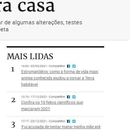
a casa
ar de algumas alterações, testes
neta
MAIS LIDAS
1
16:03 - 05/03/2021 - Compartilhe
Estromatólitos: como a forma de vida mais
antiga conhecida ajudou a tornar a Terra
habitável
2
10:10 - 17/12/2021 - Compartilhe
Confira os 10 feitos científicos que
marcaram 2021
3
17:17 - 23/12/2021 - Compartilhe
'Fui acusada de tentar matar minha mãe até