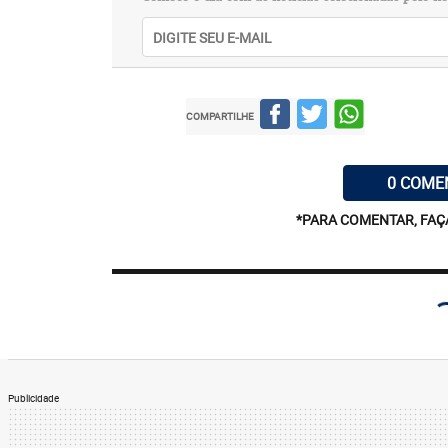
ao que eram anteriormente, e como revert
De forma geral, o conjunto de resultado
preocupante em se mandar uma pessoa par
Porém, isso não quer dizer que o organis
COMPARTILHE
maneira depois de 12 meses na Estação Es
genética, os mais de 80 pesquisadores de
0 COME
coordenados pelo Programa de Pesquisa 
nos telômeros, na diversidade da flora in
*PARA COMENTAR, FAÇ
aumento das taxas de ácido fólico em Sco
“O estudo dos gêmeos é, certamente, a v
resposta do corpo humano aos voos espac
imprensa, Susan Bailey, pesquisadora da 
chefiar os estudos sobre os biomarcador
interesse específico estava nos telômeros
Publicidade
que diminui à medida que envelhecemos.