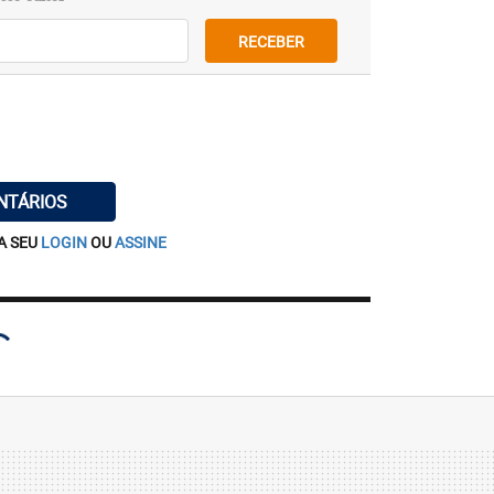
er essa alteração.
RECEBER
s mostra que não há nada extremamente
a o espaço, do ponto de vista da saúde.
mo de Scott foi e voltou da mesma
pacial Internacional. Além da expressão
 12 universidades norte-americanas, todos
NTÁRIOS
Humana da Nasa, observaram alterações
testinal, na queda da massa corporal e no
A SEU
LOGIN
OU
ASSINE
tt.
isão mais compreensiva que já tivemos da
iais”, notou, em uma teleconferência de
Universidade do Colorado, responsável por
es associados ao envelhecimento. “Nosso
, a parte final dos nossos cromossomos,
 Eles podem servir como um biomarcador