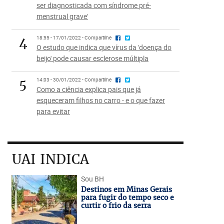
ser diagnosticada com síndrome pré-
menstrual grave'
4
18:55 - 17/01/2022 - Compartilhe
O estudo que indica que vírus da 'doença do
beijo' pode causar esclerose múltipla
5
14:03 - 30/01/2022 - Compartilhe
Como a ciência explica pais que já
esqueceram filhos no carro - e o que fazer
para evitar
UAI INDICA
Sou BH
Destinos em Minas Gerais
para fugir do tempo seco e
curtir o frio da serra