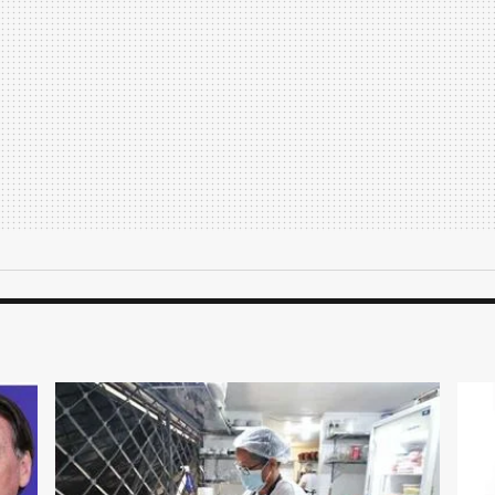
 dos riscos à saúde associados, como
u.