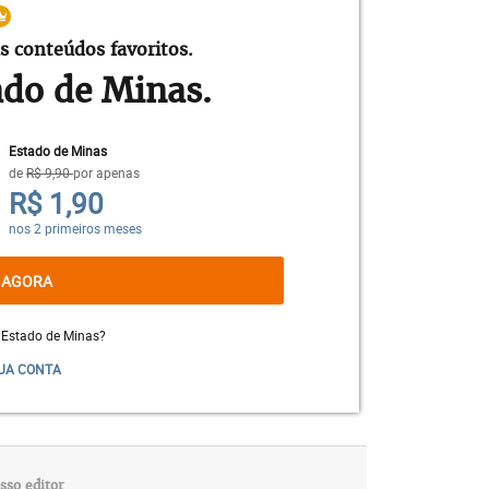
s conteúdos favoritos.
ado de Minas.
Estado de Minas
de
R$ 9,90
por apenas
R$ 1,90
nos 2 primeiros meses
 AGORA
rações provavelmente estão dentro do
 Estado de Minas?
e encontram sob estresse, como durante a
UA CONTA
epois de seis meses do desembarque, 91,3%
taram ao normal. A agência afirma que,
aciais de longo prazo, é preciso
expressão gênica de Scott não retornaram
sso editor