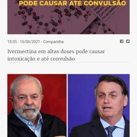
18:05 - 16/06/2021
- Compartilhe
Ivermectina em altas doses pode causar
intoxicação e até convulsão