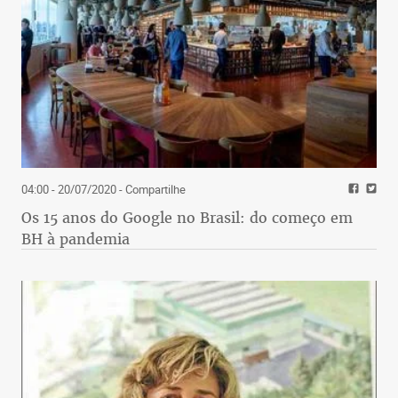
04:00 - 20/07/2020
- Compartilhe
Os 15 anos do Google no Brasil: do começo em
BH à pandemia
E a “gripezinha”? O fantasma que ronda a
reeleição de Bolsonaro nas camadas mais pobres é
o luto das famílias desestruturadas por 672.101
óbitos por COVID-19, de um total de 32,5 milhões
de casos registrados. Como a cobertura da vacina
não é completa, o número de mortes atingiu a
média de 214 por dia, o que agrava ainda mais a