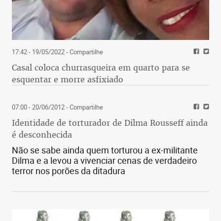
17:42 - 19/05/2022
- Compartilhe
A orientação conservadora da Igreja Católica, a
Casal coloca churrasqueira em quarto para se
partir dos papados de João Paulo II e Bento XVI,
esquentar e morre asfixiado
que desarticularam as chamadas comunidades
eclesiais de base. Seus militantes derivaram para o
PT, porém a influência católica nas parcelas mais
07:00 - 20/06/2012
- Compartilhe
pobres da população brasileira se esvaiu. As
Identidade de torturador de Dilma Rousseff ainda
denominações evangélicas ocuparam esse espaço,
é desconhecida
empunhando a bandeira de defesa da família
Não se sabe ainda quem torturou a ex-militante
tradicional e as teses mais conservadoras do
Dilma e a levou a vivenciar cenas de verdadeiro
cristianismo, com exceção do celibato de seus
terror nos porões da ditadura
sacerdotes e outros dogmas de Roma.
A aliança de Bolsonaro com esses setores
evangélicos é muito mais responsável pela sua