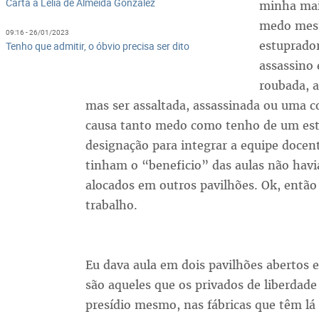
Carta a Lélia de Almeida Gonzalez
minha mai
medo mesm
09:16 - 26/01/2023
estuprado
Tenho que admitir, o óbvio precisa ser dito
assassino 
roubada, a
mas ser assaltada, assassinada ou uma c
causa tanto medo como tenho de um estu
designação para integrar a equipe docen
tinham o “beneficio” das aulas não hav
alocados em outros pavilhões. Ok, então
trabalho.
Eu dava aula em dois pavilhões abertos e
são aqueles que os privados de liberdade
presídio mesmo, nas fábricas que têm lá