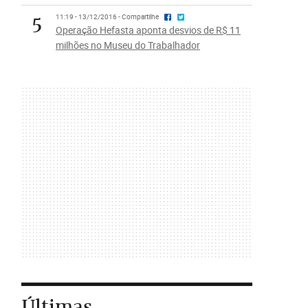
5
11:19 - 13/12/2016 - Compartilhe
Operação Hefasta aponta desvios de R$ 11
milhões no Museu do Trabalhador
Últimas