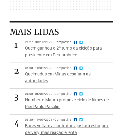
MAIS LIDAS
1
21:27 - 30/10/2022 - Compartilhe
Quem ganhou o 2º turno da eleição para
presidente em Pernambuco
2
06:00 - 18/09/2020 - Compartilhe
Queimadas em Minas desafiam as
autoridades
3
04:00 - 05/08/2022 - Compartilhe
Humberto Mauro promove ciclo de filmes de
Pier Paolo Pasolini
4
08:30 - 19/09/2021 - Compartilhe
Bares voltam a contratar, ajustam estoque e
delivery, mas reação é lenta