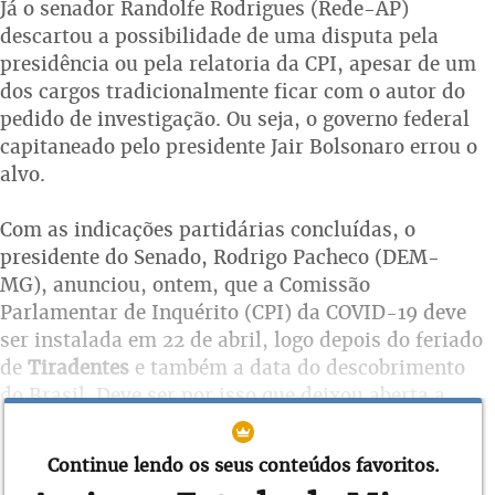
Já o senador Randolfe Rodrigues (Rede-AP)
descartou a possibilidade de uma disputa pela
presidência ou pela relatoria da CPI, apesar de um
dos cargos tradicionalmente ficar com o autor do
pedido de investigação. Ou seja, o governo federal
capitaneado pelo presidente Jair Bolsonaro errou o
alvo.
Com as indicações partidárias concluídas, o
presidente do Senado, Rodrigo Pacheco (DEM-
MG), anunciou, ontem, que a Comissão
Parlamentar de Inquérito (CPI) da COVID-19 deve
ser instalada em 22 de abril, logo depois do feriado
de
Tiradentes
e também a data do descobrimento
do Brasil. Deve ser por isso que deixou aberta a
possibilidade de adiar para o dia 27, que é terça-
feira da outra semana.
Continue lendo os seus conteúdos favoritos.