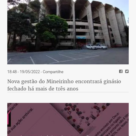
Tiro no pé
É o que pode acontecer já que o senador Renan
Calheiros (MDB-AL) foi obrigado a abrir mão da
presidência da CPI da COVID-19 porque foi
considerado “impedido” pelos demais senadores
por ser pai do governador de Alagoas, Renan Filho
(MDB). Enquanto o presidente da CPI é o
responsável por conduzir os trabalhos de
investigação e por determinar as fases que o
18:48 - 19/05/2022
- Compartilhe
colegiado vai seguir e o ritmo dos trabalhos, o
Nova gestão do Mineirinho encontrará ginásio
relator prepara o parecer final, após os trabalhos.
fechado há mais de três anos
É ele, por exemplo, o responsável por sugerir
indiciamentos ou não.
Pinga-fogo