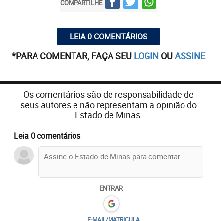
COMPARTILHE
LEIA 0 COMENTÁRIOS
*PARA COMENTAR, FAÇA SEU
LOGIN
OU
ASSINE
Os comentários são de responsabilidade de
seus autores e não representam a opinião do
Estado de Minas.
“Tem certas doenças que não morrem mais
Leia 0 comentários
ninguém. O vírus matou o mosquito da dengue.
Então, nós sabemos que está matando esse vírus,
sabemos. Em especial quem é mais idoso, etc., mas
temos que ter um número concreto”, registrou o
ENTRAR
presidente à plateia de sempre, presente em
plantão no Palácio da Alvorada.
E-MAIL/MATRICULA