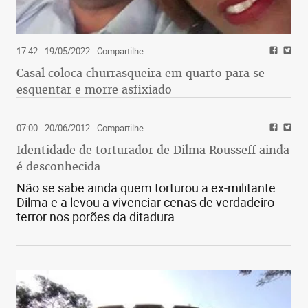
tentou desconversar sobre o assunto reeleição:
"Em um momento tão grave como este, digo que
não é hora de falar em política. É hora de
17:42 - 19/05/2022
- Compartilhe
arregaçarmos as mangas para salvar vidas”.
Casal coloca churrasqueira em quarto para se
esquentar e morre asfixiado
07:00 - 20/06/2012
- Compartilhe
Identidade de torturador de Dilma Rousseff ainda
é desconhecida
Não se sabe ainda quem torturou a ex-militante
Dilma e a levou a vivenciar cenas de verdadeiro
terror nos porões da ditadura