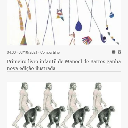
04:00 - 08/10/2021
- Compartilhe
Primeiro livro infantil de Manoel de Barros ganha
nova edição ilustrada
Vai às compras
Faz sentido o que pretende fazer o Tribunal
Superior Eleitoral (TSE) já que a necessidade é
substituir as urnas eleitorais utilizadas desde
2009. E se não bastasse, elas estão obsoletas. Daí a
informação oficial do TSE de confirmar a intenção
de comprar até 176 mil urnas eletrônicas para as