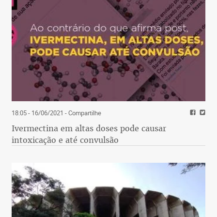
18:05 - 16/06/2021
- Compartilhe
Ivermectina em altas doses pode causar
intoxicação e até convulsão